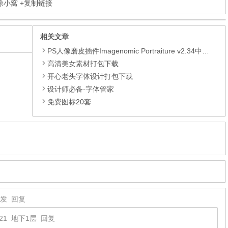
涂涂小窝
+复制链接
相关文章
PS人像磨皮插件Imagenomic Portraiture v2.34中文汉化版(32/64bit)
高清美女素材打包下载
开心老头字体设计打包下载
设计师必备-字体管家
免费图标20套
发
回复
21
地下1层
回复