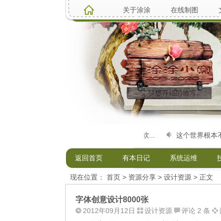
关于涂涂
在线制图
7520231521）电脑硬件维修升级、系统安装，软...
这个世界根本不存在
返回首页
有本日记
系统运维
现在位置：
首页
>
资源分享
>
设计资源
> 正文
字体创意设计8000张
2012年09月12日
设计资源
评论 2 条