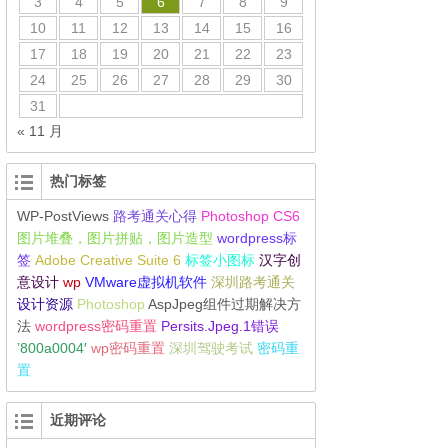
3
4
5
6
7
8
9
10
11
12
13
14
15
16
17
18
19
20
21
22
23
24
25
26
27
28
29
30
31
« 11 月
热门标签
WP-PostViews
路考通关心得
Photoshop CS6
图片堆叠，图片拼贴，图片造型
wordpress标
签
Adobe Creative Suite 6
标签小图标
汉字创
意设计
wp
VMware虚拟机软件
深圳路考通关
设计资源
Photoshop
AspJpeg组件过期解决方
法
wordpress密码重置
Persits.Jpeg.1错误
’800a0004′
wp密码重置
深圳驾驶考试
密码重
置
近期评论