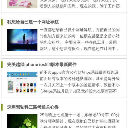
印刷科技有限公...
着别人的鼓励和安慰，现在的我，除了工作还
是工作。压力还是存在的，隐形的...有形的，
因为我想做得更好。想给朋友和家人更多的安
我想给自己建一个网址导航
慰和回报，以及大家知道我想我很好....... 只
一直都想给自己做个网址导航，方便自己的同
求生活的好，不求做什么强人，现状看来似乎
时也能方便来访的每一位朋友甚至是之后小站
我也做不到，也不求别人的赞扬，但我希望得
的忠实粉丝。 主要分享一些在线工具，常用
到鼓励，因为我...
网站，这个想法有很久，现在也还在计划中，
但迟迟还是未能如愿完成，这些天也有些忙，
折腾了许久自己的站点与个人博客，总体布局
完美越狱iphone ios8.4版本最新固件
样式算是确定下来了，可能后期还会有一些小
前不久apple官方公布封堵ios系统最新版以及
的更改，或者是更多的功能添加，但工作更为
前面所有版本的各种越狱漏洞，甚至是每升级
重要，白天忙晚上做站查代码，实属有些累，
一次并关闭上一个版本的验证请求，致使不小
最近公司又要求改版...
心将ios系统升级了却又觉得没怎么更新还不
如前一版好用的伙伴无法将系统降级，除此之
外更别提是要越狱了。心里还想着了这烂苹果
深圳驾驶科三路考通关心得
系统做这么好这么完美了不能越狱以后就不能
25号晚上七点第十一场，东考场39号车100分
愉快的玩耍了。毕竟不越狱的系统还是有很多
满分顺利通过，现在我把自己操作的步骤经验
限制的，很多软件不能安装不说，很多功能也
心得跟各位分享下，希望能对大家有所帮助。