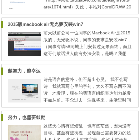
（http://www.tutuxiaowo.com/uidesign/softw
are/1674.html）失效，本站对CorelDRAW 20
17中文版下载v19.0.0.328 零售版破解安装于
今日做下线处理。
2015版macbook air无光驱安装win7
前天以前公司一位同事的Macbook Air是2015
版的，无光驱不说，同事的要求是安装win7，
（同事有请58同城上门安装过无果而终，而且
这哥们放话没人能有办法安装，是吗？我想
问。。。。），点我Apple对windows的支持
查看，是我不否认苹果官方网上2015的macb
越努力，越幸运
ook air只支持更高版的win10操作系统，虽然
诗是语言的意外，但不超出心灵。 我不会写
如此，也并非就完全不能再MAC上实现windo
诗，我就写写心里的字句，太久不写东西不阅
ws系统的安装了，用什么来装呢？很简单，既
读，才发现，现在的我语言组织表达能力越发
然硬件的不支持我们无法改变...
不如从前。不念过去，注视将来，生活里时间
的流逝，一天天的成长让我发现一些自己的问
题，那么我应该去纠正，去努力学习，去让现
努力，也需要鼓励
在的生活不再过去式，是不是就会越努力，越
这些天心情有些烦乱，也有些茫然，因为没有
幸运....... 最近一直在忙着关于公司“深圳市绍
目标。甚至有些彷徨，发现自己需要努力的还
永福印刷有限公司”惠州惠阳沙田“惠州市丰瑞
太多太多。 也许太追求完美，也许太过于执