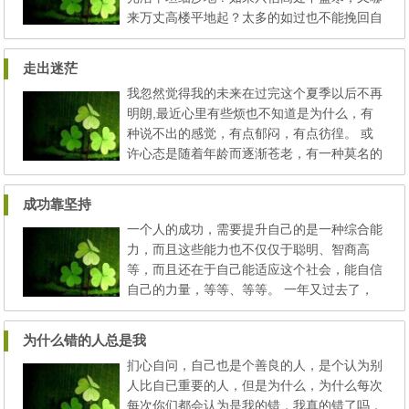
但似...
来万丈高楼平地起？太多的如过也不能挽回自
己最初的梦想“做一名语文教师”。 时间的
流逝，文字的苍白，使我没有太多语言和词语
走出迷茫
来形容自己所有的心情，我相信我是个傻子，
我忽然觉得我的未来在过完这个夏季以后不再
而且是没傻福的傻子．我总是在明明可以把握
明朗,最近心里有些烦也不知道是为什么，有
的事情上选择放弃．虽然那时做语文教师就是
种说不出的感觉，有点郁闷，有点彷徨。 或
我最初的梦想...
许心态是随着年龄而逐渐苍老，有一种莫名的
感叹，有时我在想人生真的需要外界强压给自
己压力自己才会更好吗，总认为自己很坚强，
成功靠坚持
很潇洒，茫然间却发现自己真的不堪一击，当
一个人的成功，需要提升自己的是一种综合能
然这也是我发现我一个有趣的问题的开始，不
力，而且这些能力也不仅仅于聪明、智商高
停的给自己加油打气但对自己的将来却真的感
等，而且还在于自己能适应这个社会，能自信
到很迷茫，目标也不...
自己的力量，等等、等等。 一年又过去了，
有些进展，自己也快速体会到自己的一种成
长，社会是会锻炼人的，只要你走出去，直面
为什么错的人总是我
社会的竞争，什么都要学。 激情、执着、干
扪心自问，自己也是个善良的人，是个认为别
劲、目标、随机应变、自信等字眼都在一步一
人比自已重要的人，但是为什么，为什么每次
步的鼓励我勇往直前！ 人需要追求卓越 卓越
每次你们都会认为是我的错，我真的错了吗，