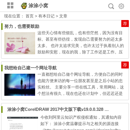
涂涂小窝
现在位置：
首页
>
有本日记
> 文章
荐
努力，也需要鼓励
这些天心情有些烦乱，也有些茫然，因为没有目
标。甚至有些彷徨，发现自己需要努力的还太多
太多。 也许太追求完美，也许太过于执着别人的
鼓励和安慰，现在的我，除了工作还是工作。压
力还是存在的，隐形的...有形...
荐
我想给自己建一个网址导航
一直都想给自己做个网址导航，方便自己的同时
也能方便来访的每一位朋友甚至是之后小站的忠
实粉丝。 主要分享一些在线工具，常用网站，这
个想法有很久，现在也还在计划中，但迟迟还是
未能如愿完成，这些天也有些忙...
涂涂小窝CorelDRAW 2017中文版下载v19.0.0.328 零售版破解安装正式下线
今收到阿里云知识产权侵权通知，其通知内容
如下： 涂涂小窝温馨提示与之相关的源连接