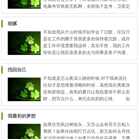
没被发挥极致，那么...
电脑考官铁面无私啊，全程电子监考，卫星定
位，车内车外摄像头监控，稍有不慎就会扣分
导致不合格，所以全程谨慎细致是考试合格的
细腻
关键。 一．上车前准备阶段，牢记四个重要
不知道我从什么时候开始学会了沉默，仅仅只
步骤1.调整座位 2.系好安全带 3.开启大灯检查
是在工作的圈子里我更多的保持着沉默，或许
远近灯4.看后视镜（车身右边后视镜稍微偏下
是工作环境需要我这样，其实不然，我的工作
调整，便于靠边停...
恰恰是让我应该更多的去与同事及客户沟通，
去聆听客户需要的，去想象客户描述的，尽我
最大的能力去表达客户描述的。于技术于理论
找回自己
竭力做到是客户喜欢的结果。 所以，很多我
不知道是怎么夜深人静的时候,对于我来说往
想说的，我都让它沉淀到了心里，对你也是，
往却才是思维最清晰的时候，虽然现在离夜深
但我肯定我跟你在一起我的话还是蛮多的，相
还相差很远，炎热的夏日让我也显得不那么安
信你也有感受到（听...
静，想写点什么，来纪念此刻的心情。 似
乎很久没有做回自己了，我想可能是时间久了
也就习惯不是自己了吧，习惯迁就别人，习惯
我最初的梦想
某种不是属于我的思维，习惯某种于不是属于
如果任凭风过树低头，又怎么会有苍天古柏入
我的习惯。习惯真的很可怕,让我几乎忘记原
青瞑？如果任由雨打万点坑，那又如何去寻找
来的自己。现在慢慢回忆，回忆以前的自己。
光洁平坦细沙地？如果只信高处不盛寒，又哪