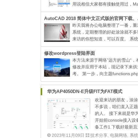
用说相信大家都有接触使用过，Mac 
的惊艳我想各位就不用我多说吧，
只是为了体验一下Mac OS X系统
AutoCAD
不妨跟着我一样...
昨天我将办公电脑整理了一番，重
系统，定期整理的好处涂涂就不多
来访的你想知道，可以百度。 系
安装了，接下来要做的就是安装日
需的应用程序软件了，过去我的电
修改wordpress登陆界面
装的软件...
本方法来源于网络”远方的雪山“，
修改并应用于本站，现记录下来供
考。 第一步，向主题functions.p
件的最后一个“?>”添加代码： // 
面 include("inc/login/login.php"); 第
华为AP4050DN-E升级FIT为FAT模式
欢迎来访的朋友，涂涂
不多说，咱们直入正题
的人。 接下来就是华为
开始前console接入
备工作1.下载好最新且适配
2023年11月09日
技术分享
,
电脑网络
,
系