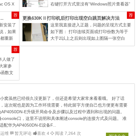
OS X
右键打开方式里没有“Windows照片查看器”
如果我们
是不很惊诧，还带点小郁闷，涂涂就问，有
荐
荐
的话大家
么有有么有...... 正巧涂涂今天也遇上了哈，
 2018 简体中文正式版的官网下载、图文详解安装与激活方法
更换630KⅡ打印机后打印出现空白跳页解决方法
问题...
新安装了
这里我直接进入正题，问题的呈现方式主要
说，如果
如下图： 打印连续页面或打印份数为等于
统都重新
大于2以上之后则出现如上图隔一张空白
常工作所
页，这样打印完我们需要的内容后会很浪费
荐
脑里所安
为了避免这样不必要的消耗，这里我把解决
此问题的方...
本人做了
大家参
hp函数文
后台登录界
...
小窝虽然已经很久没更新了，但还是希望大家常来看看哦。 好了话
，这次呢也是因为工作环境需要，特此留字方便自己也方便更有需要
AP4050DN-E升级开局命令及步骤以及过程中遇到和出现的问题。
设备console口，这里不说明和具体阐述console的连接方式及问题。 准
华为AP4050DN-E设备F...
统运维
暂无评论
喜欢 4
阅读 7,264 次