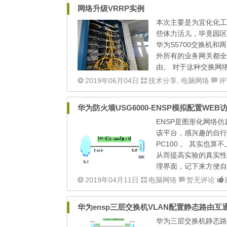
网络升级VRRP实例
本次主要是为宜化化工
些体力活儿，毕竟园区
华为S5700交换机和两
外所有的业务网关都全部
由。 对于这种交换网络
2019年06月04日
技术分享
,
电脑网络
评
华为防火墙USG6000-ENSP模拟配置WEB
ENSP是图形化网络
该平台，感兴趣的自行百度
PC100 。 其实
从而提高实验的真实性
理界面，记下来方便自
2019年04月11日
电脑网络
暂无评论
华为ensp三层交换机VLAN配置静态路由互
华为三层交换机静态路由