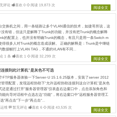
无评论
喜欢 0
阅读 19,873 次
阅读全文
为两台交换机之间，用一条链路让多个VLAN通信的技术，如捷哥所说，这
没有错，但这只是解释了Trunk的功能，并没有把Trunk的概念解释
runk的配置上，也并没有明确Trunk的概念，有且只是用一条Switch m
，从而使得很多人对Trunk的概念造成误解。 正确的解释是：Trunk是中继链
的数据帧打上VLAN TAG，不通的VLAN有不同...
论 1 条
喜欢 1
阅读 32,299 次
阅读全文
“允许远程连接到此计算机”是灰色不可选
TP服务器体验一下Server-U 15.1.6.25版本，安装了server 2012
便管理配置，发现远程协助下“允许远程协助连接到这台计算机”是灰色
方式还是通过打开"服务器管理器"仪表盘右边窗口中，点击添加角色和
和功能向导对话框中点选左边“功能”，将右边窗口中"远程服务器管理工
选"再点击"下一步"再点击"...
统运维
暂无评论
喜欢 6
阅读 43,535 次
阅读全文