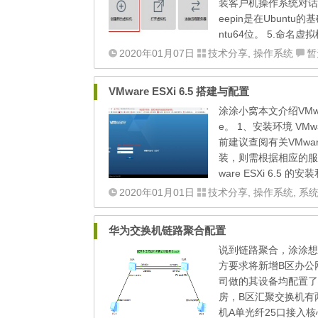
装客户机操作系统对话框
eepin是在Ubunt
ntu64位。 5.命名虚拟
2020年01月07日
技术分享
,
操作系统
暂
VMware ESXi 6.5 搭建与配置
涂涂小窝本文介绍VMwa
e。 1、安装环境 VM
前建议查阅有关VMwar
装，则需根据相应的服
ware ESXi 6.5
2020年01月01日
技术分享
,
操作系统
,
系
华为交换机链路聚合配置
说到链路聚合，涂涂想
方要求将新增B区办公
司做的其设备均配置了
房，B区汇聚交换机有
机A单光纤25口接入核