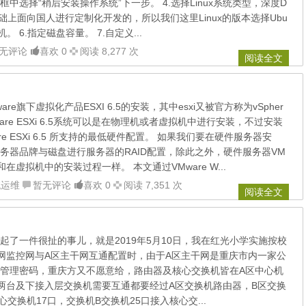
中选择“稍后安装操作系统”下一步。 4.选择Linux系统类型，深度D
u的基础上面向国人进行定制化开发的，所以我们这里Linux的版本选择Ubu
机。 6.指定磁盘容量。 7.自定义...
无评论
喜欢 0
阅读 8,277 次
阅读全文
re旗下虚拟化产品ESXI 6.5的安装，其中esxi又被官方称为vSpher
ware ESXi 6.5系统可以是在物理机或者虚拟机中进行安装，不过安装
e ESXi 6.5 所支持的最低硬件配置。 如果我们要在硬件服务器安
务器品牌与磁盘进行服务器的RAID配置，除此之外，硬件服务器VM
 的安装和在虚拟机中的安装过程一样。 本文通过VMware W...
统运维
暂无评论
喜欢 0
阅读 7,351 次
阅读全文
起了一件很扯的事儿，就是2019年5月10日，我在红光小学实施按校
网监控网与A区主干网互通配置时，由于A区主干网是重庆市内一家公
管理密码，重庆方又不愿意给，路由器及核心交换机皆在A区中心机
两台及下接入层交换机需要互通都要经过A区交换机路由器，B区交换
心交换机17口，交换机B交换机25口接入核心交...