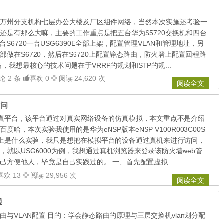
万州分支机构七层办公大楼及厂区组件网络，当然本次实施还考验一
还是有那么大嘛，主要的工作重点是把五台华为S5720交换机和四台
台S6720一台USG6390E全部上架，配置管理VLAN和管理地址，另
做在S6720，然后在S6720上配置静态路由，防火墙上配置回程路
，我想最核心的技术问题在于VRRP的规划和STP的规...
论 2 条
喜欢 0
阅读 24,620 次
阅读全文
访问
仿真平台，该平台通过对真实网络设备的仿真模拟，本文重点不是介绍
哈，本次实验我使用的是华为eNSP版本eNSP V100R003C00S
也算不上是什么实验，我只是想把在模拟平台的设备通过真机来进行访问，
，就以USG6000为例，我想通过真机浏览器来登录该防火墙web管
己方便他人，毕竟是自己实践过的。 一、首先配置虚拟...
喜欢 13
阅读 29,956 次
阅读全文
通
与VLAN配置 目的：学会静态路由的原理与三层交换机vlan划分配