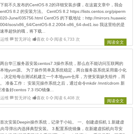
前不久发布的CentOS 8.2的详细安装步骤，在这篇文章中，我会
8.2 的安装方法。 CentOS 8.2 https://lists.centos.org/piperm
/2020-June/035756.html CentOS 的下载地址：http://mirrors.huaweic
2.2004/isos/x86_64/CentOS-8.2.2004-x86_64-dvd1.iso 我这里给的是
率超快的哦，将下载...
统运维
暂无评论
喜欢 0
阅读 6,733 次
阅读全文
台华三服务器安装centos7.3操作系统，那么在不能访问互联网的
本地yum源。 为了操作简单及系统稳定，两台服务器系统采用最小化
，决定给每台测试机建立一个本地yum仓库，方便安装缺失组件，而
准备工作： 安装完操作系统之后，通过命令mkdir /mnt/cdrom 新
centos 7.3 ISO镜像...
统运维
暂无评论
喜欢 0
阅读 6,408 次
阅读全文
次安装Deepin操作系统，记录于小站。 一、创建虚拟机 1.新建虚
拟机向导弹出内选择典型安装。 3.配置系统镜像，在新建虚拟机向导安