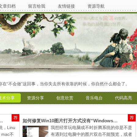
文章归档
留言给我
友情链接
资源导航
不会做”这回事，当你失去所有依靠的时候，你自然什么都会了。
我
技术分享
资源分享
创意欣赏
音乐电台
代码高亮
荐
荐
kstation Pro 12虚拟机软件安装Mac系统
如何修复Win10图片打开方式没有“Windows照片查看器”的问题
，Linu
我想经常玩电脑或不时折腾系统的你是不是
mac不
有遇到过电脑中的图片双击不能预览，或者