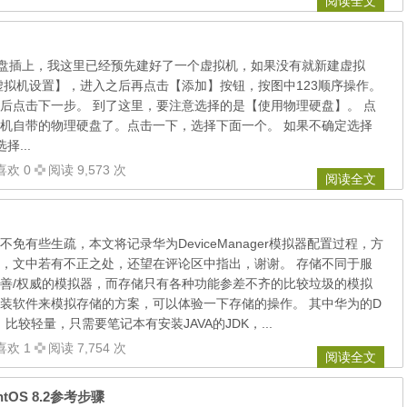
阅读全文
盘插上，我这里已经预先建好了一个虚拟机，如果没有就新建虚拟
虚拟机设置】，进入之后再点击【添加】按钮，按图中123顺序操作。
后点击下一步。 到了这里，要注意选择的是【使用物理硬盘】。 点
机自带的物理硬盘了。点击一下，选择下面一个。 如果不确定选择
...
喜欢 0
阅读 9,573 次
阅读全文
免有些生疏，本文将记录华为DeviceManager模拟器配置过程，方
，文中若有不正之处，还望在评论区中指出，谢谢。 存储不同于服
善/权威的模拟器，而存储只有各种功能参差不齐的比较垃圾的模拟
装软件来模拟存储的方案，可以体验一下存储的操作。 其中华为的D
拟器，比较轻量，只需要笔记本有安装JAVA的JDK，...
喜欢 1
阅读 7,754 次
阅读全文
ntOS 8.2参考步骤