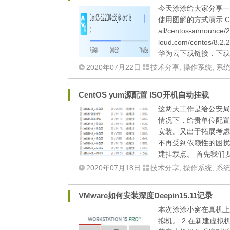
今天涂涂给大家分享一下
使用图解的方式演示 CentOS 
ail/centos-announce
loud.com/centos/8.
华为云下载链接，下载速
2020年07月22日
技术分享
,
操作系统
,
系
CentOS yum源配置 ISO开机自动挂载
这两天工作是给公安局两
情况下，给贵单位配置
安装。又出于拓展考虑
不再受到依赖性的困扰。 
建挂载点。 首先我们要准备好
2020年07月18日
技术分享
,
操作系统
,
系
VMware如何安装深度Deepin15.11记录
本次涂涂小窝在真机上首
拟机。 2.在新建虚