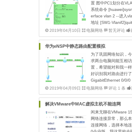
置 图中PC1划分在VLA
系统命令 [huawei]sysna
erface vlan 2 --进入vl
地址 [SW1-Vlanif2]quit
2019年04月10日
电脑网络
暂无评论
华为eNSP中静态路由配置模拟
为了巩固网络知识，今
求两台电脑间能互相访
置，希望能对和我一样
好识别我对路由进行了重命
GigabitEthernet 0/0/0 
2019年04月09日
电脑网络
评论 1 条
解决VMware中MAC虚拟主机不能连网
闲来无聊在VMware 15
网络连接异常，那么本
连接网络，选择本地连接
0企业版，我这里的步