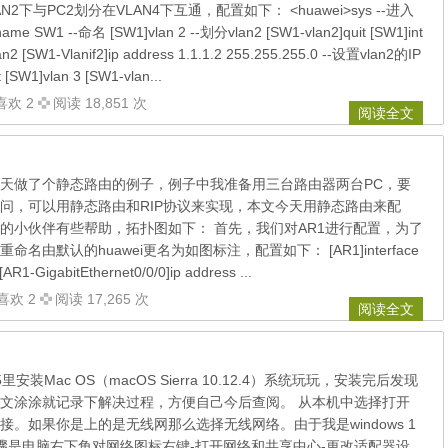
N2下与PC2划分在VLAN4下互通，配置如下： <huawei>sys --进入
me SW1 --命名 [SW1]vlan 2 --划分vlan2 [SW1-vlan2]quit [SW1]int
an2 [SW1-Vlanif2]ip address 1.1.1.2 255.255.255.0 --设置vlan2的IP
 [SW1]vlan 3 [SW1-vlan...
喜欢 2
阅读 18,851 次
阅读全文
天做了个静态路由的例子，例子中我准备用三台路由器两台PC，要
问，可以用静态路由和RIP协议来实现，本文今天用静态路由来配
的小伙伴有些帮助，拓扑图如下： 首先，我们对AR1进行配置，为了
名由默认的huawei更名为如图标注，配置如下： [AR1]interface
[AR1-GigabitEthernet0/0/0]ip address ...
喜欢 2
阅读 17,265 次
阅读全文
里安装Mac OS（macOS Sierra 10.12.4）系统玩玩，安装完后发现
文涂涂就记录下解决过程，方便自己今后查阅。 从本机中选择打开
。如果你是上的是无线网那么选择无线网络。由于我是windows 1
骤是电脑右下角对网络图标右键-打开网络和共享中心-更改适配器设