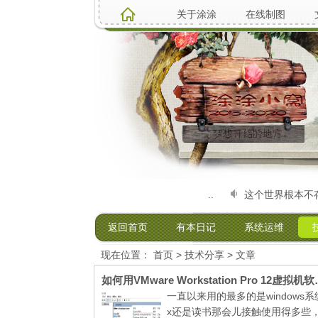
关于涂涂
在线制图
20231521）电脑硬件维修升级、系统安装，软...
这个世界根本不存在“
返回首页
有本日记
系统运维
现在位置：
首页
>
技术分享
> 文章
如何用VMware Wor
一直以来用的最多的是windows系统
x还是读书那会儿接触使用得多些，