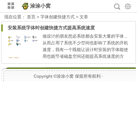
涂涂小窝
现在位置：
首页
> 字体创建快捷方式 > 文章
安装系统字体时创建快捷方式提高系统速度
做设计的朋友想必系统都会安装大量的字体，
从而占用了系统不少空间也影响了系统的开机
速度，我有一个既能让设计时安装的字体能使
用也能节省磁盘空间还能提高系统速度的方
法，现在写下来与大家一起分享。 将字体文
件存放在其他分区（当然这个由你自由分
Copyright ©
涂涂小窝
保留所有权利 ·
配），不仅可以释放更多系统分区的空间，而
且可以免去重装系统不慎丢失字体。 方法如
下： 1、把字体文件存放到其他分区。 2、Wi
ndows 的 Fonts 目录下打开...