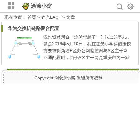
涂涂小窝
现在位置：
首页
> 静态LACP > 文章
华为交换机链路聚合配置
说到链路聚合，涂涂想起了一件很扯的事儿，
就是2019年5月10日，我在红光小学实施按校
方要求将新增B区办公网监控网与A区主干网
互通配置时，由于A区主干网是重庆市内一家
公司做的其设备均配置了管理密码，重庆方又
不愿意给，路由器及核心交换机皆在A区中心
Copyright ©
涂涂小窝
保留所有权利 ·
机房，B区汇聚交换机有两台及下接入层交换
机需要互通都要经过A区交换机路由器，B区
交换机A单光纤25口接入核心交换机17口，交
换机B交换机25口接入核心交...