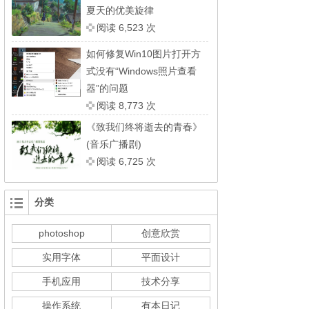
夏天的优美旋律
阅读 6,523 次
如何修复Win10图片打开方
式没有“Windows照片查看
器”的问题
阅读 8,773 次
《致我们终将逝去的青春》
(音乐广播剧)
阅读 6,725 次
分类
photoshop
创意欣赏
实用字体
平面设计
手机应用
技术分享
操作系统
有本日记