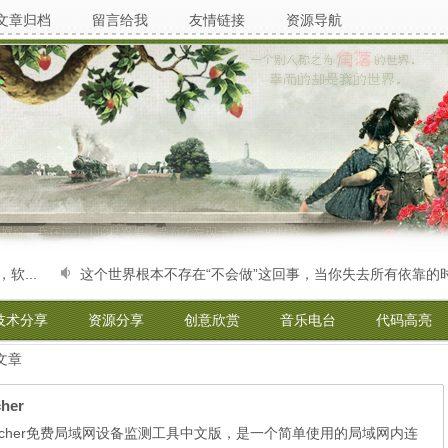
文章归档
留言给我
友情链接
资源导航
..
这个世界根本不存在“不会做”这回事，当你失去所有依靠的时
技术分享
资源分享
创意欣赏
音乐电台
代码高亮
> 文章
her
ork Watcher免费局域网设备监测工具中文版，是一个简单使用的局域网内连