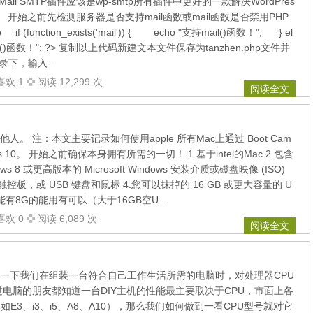
ail SMTP插件应该是wp-smtp所有插件中更好的一款解决WordPres
 开始之前先检测服务器是否支持mail函数或mail函数是否禁用PHP
(function_exists('mail')) { echo "支持mail()函数！"; } el
il()函数！"; ?> 复制以上代码新建文本文件保存为tanzhen.php文件并
下，输入...
喜欢 1
阅读 12,299 次
阅读全文
。 注：本文主要记录如何使用apple 所有Mac上通过 Boot Cam
ws 10。 开始之前确保本身拥有所需的一切！ 1.基于intel的Mac 2.包含
indows 8 或更高版本的 Microsoft Windows 安装介质或磁盘映像 (ISO)
或触控板，或 USB 键盘和鼠标 4.您可以抹掉的 16 GB 或更大容量的 U
有8G的能用有可以（大于16GB空U...
喜欢 0
阅读 6,089 次
阅读全文
一下我们在组装一台符合自己工作生活所需的电脑时，对处理器CPU
过电脑的朋友都知道一台DIY主机的性能最主要取决于CPU，市面上各
如E3、i3、i5、A8、A10），那么我们如何做到一看CPU型号就对它