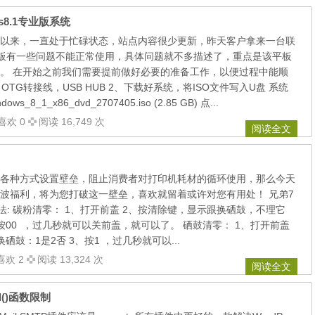
ws8.1专业版系统
以来，一直处于忙碌状态，站点内容很少更新，昨天客户拿来一台联
x2 8"平板有一些问题不能正常使用，具体问题就不多描述了，重点是该平板
。 在开始之前我们需要提前做好必要的准备工作，以便过程中能顺
OTG转接线，USB HUB 2、下载好系统，将ISO文件写入U盘 系统
_8_1_x86_dvd_2707405.iso (2.85 GB) 点...
喜欢 0
阅读 16,749 次
阅读全文
各种方式设置壁垒，阻止消费者对打印机耗材的循环使用，那么今天
波福利，将为您打破这一壁垒，喜欢就留着或许对您有用处！ 兄弟7
法: 碳粉清零： 1、打开前盖 2、按清除键，显示跟换硒鼓，不理它
按00 ，过几秒就可以关前盖，就可以了。 硒鼓清零： 1、打开前盖
鼓：1是2否 3、按1 ，过几秒就可以...
喜欢 2
阅读 13,324 次
阅读全文
l()函数限制