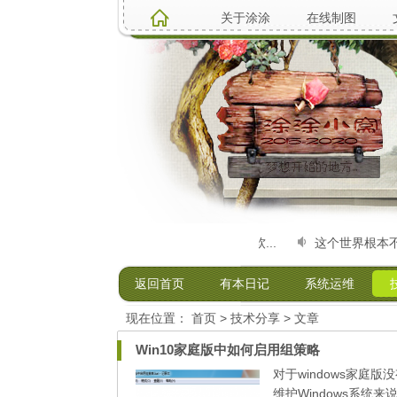
关于涂涂
在线制图
7520231521）电脑硬件维修升级、系统安装，软...
这个世界根本不存在
返回首页
有本日记
系统运维
现在位置：
首页
>
技术分享
> 文章
Win10家庭版中如何启用组策略
对于windows家
维护Windows系统