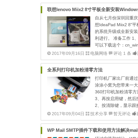
联想lenovo Miix2 8寸平板全新安装Windo
自从七月份深圳回重庆
想IdeaPad Mii
的系统升级或全新安装
利进行。 准备工作 1、
可以下载这个：cn_windows
2017年09月16日
电脑网络
评论 1 条
全系列打印机加粉清零方法
打印机厂家出厂前通过
涂涂小窝为您带来一大
360打印机加粉清零方
3、再按启用键，然后
2、按清除键，显示跟换硒
2017年09月04日
技术分享
暂无评论
WP Mail SMTP插件下载和使用方法解决mai