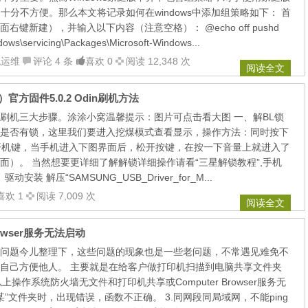
说，十分不方便。那么本文将记录如何在windows中添加组策略如下： 首
键新建），并输入以下内容（注意空格）： @echo off pushd
dows\servicing\Packages\Microsoft-Windows...
统运维
评论 4 条
喜欢 0
阅读 12,348 次
阅读全文
）官方固件5.0.2 Odin刷机方法
刷机三大步骤。涂涂小窝温馨提示：图片可点击看大图 一、解BL锁
是否有锁，这里我们要进入挖煤模式查看显示，操作方法：同时按下
+开机键，当手机进入下图界面后，松开按键，在按一下音量上就进入了
面）。 当然想要更详细了解解锁详细操作请看“三星解锁教程”,手机
安装 解压“SAMSUNG_USB_Driver_for_M...
喜欢 1
阅读 7,009 次
阅读全文
owser服务无法启动
问题今儿整理下，这些问题的现象也是一些老问题，不常遇见难免不
自己方便他人。 主要就是在给客户做打印机扫描到电脑共享文件夹
7以上操作系统防火墙无文件和打印机共享或Computer Browser服务无
“某”文件夹时，出现错误，函数不正确。 3.同网段同局域网，不能ping