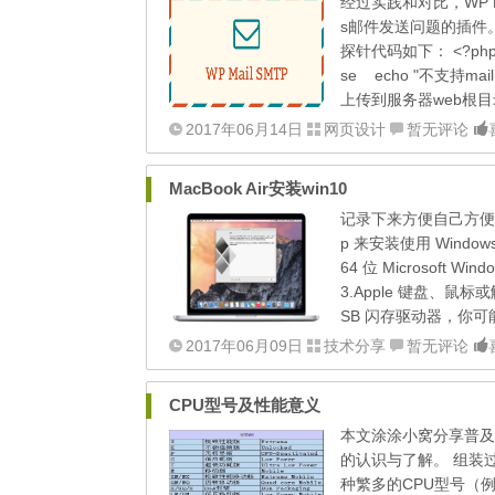
经过实践和对比，WP M
s邮件发送问题的插件。
探针代码如下： <?php if 
se echo "不支持ma
上传到服务器web根目录
2017年06月14日
网页设计
暂无评论
MacBook Air安装win10
记录下来方便自己方便他人
p 来安装使用 Windo
64 位 Microsoft W
3.Apple 键盘、鼠标
SB 闪存驱动器，你可能
2017年06月09日
技术分享
暂无评论
CPU型号及性能意义
本文涂涂小窝分享普及
的认识与了解。 组装
种繁多的CPU型号（例