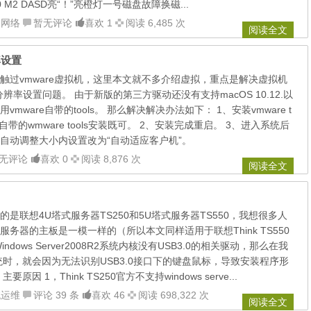
50 M2 DASD亮“！”亮橙灯一号磁盘故障换磁...
脑网络
暂无评论
喜欢 1
阅读 6,485 次
阅读全文
辨率设置
触过vmware虚拟机，这里本文就不多介绍虚拟，重点是解决虚拟机
分辨率设置问题。 由于新版的第三方驱动还没有支持macOS 10.12.以
mware自带的tools。 那么解决解决办法如下： 1、安装vmware t
自带的wmware tools安装既可。 2、安装完成重启。 3、进入系统后
自动调整大小内设置改为“自动适应客户机”。
无评论
喜欢 0
阅读 8,876 次
阅读全文
是联想4U塔式服务器TS250和5U塔式服务器TS550，我想很多人
务器的主板是一模一样的（所以本文同样适用于联想Think TS550
dows Server2008R2系统内核没有USB3.0的相关驱动，那么在我
08系统时，就会因为无法识别USB3.0接口下的键盘鼠标，导致安装程序形
因 1，Think TS250官方不支持windows serve...
统运维
评论 39 条
喜欢 46
阅读 698,322 次
阅读全文