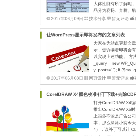
大体性能有所了解呢，下面介
品分为赛扬、奔腾、酷
2017年06月09日
技术分享
暂无评论
让WordPress显示即将发布的文章列表
大家在为站点更新文章
示，告诉读者即将会有
以实现上述功能。 方法一
_query = new WP_Que
y_posts=1'); if ($my_
2017年06月08日
网页设计
暂无评论
CorelDRAW X4颜色校准补丁下载+去除CD
打开CorelDRAW 
推出CorelDRAW
上很多不论是广告公司
本，那么涂涂小窝今天就
4），该补丁可以让 CDR