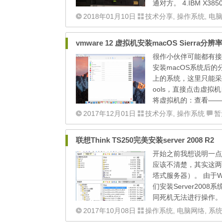
通对方。 4.IBM X38
2018年01月10日
技术分享
,
操作系统
,
电
vmware 12 虚拟机安装macOS Sierra分
很作小伙伴可能都有接
安装macOS系统后的
上的系统，这里只能采用v
ools，直接点击虚拟机
将虚拟机的：查看——
2017年12月01日
技术分享
,
操作系统
暂
联想Think TS250完美安装server 2008 R2
开始之前我想说明一点的
应该不清楚，其实这两服
塔式服务器）。 由于Win
们安装Server20
同死机无法进行操作。 主要原
2017年10月08日
操作系统
,
电脑网络
,
系