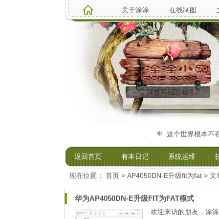
关于涂涂
在线制图
7520231521）电脑硬件维修升级、系统安装，软...
这个世界根本不存在
返回首页
有本日记
系统运维
现在位置：
首页
> AP4050DN-E升级fit为fat > 
华为AP4050DN-E升级FIT为FAT模式
欢迎来访的朋友，涂涂