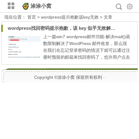
涂涂小窝
现在位置：
首页
> wordpress提示抱歉该key无效 > 文章
wordpress找回密码提示抱歉，该 key 似乎无效解决方法
上一篇win7 wordpress邮件功能-解决mail()函
数限制解决了WordPress 邮件收发，那么现
在我们在忘记登录密码的情况下就可以通过注
册时预留的邮箱来找回密码了，也许用户点击
忘记密码填写好邮箱后获取新密码时邮件收到
的密码重置链接打开会提示：抱歉,该key似乎
Copyright ©
涂涂小窝
保留所有权利 ·
无效。 如图所示 点击链接进入： 有些疑惑，
怎么会这样呢？有细心的朋友就会发现，发送
的链接地址最后面多了一个“>”字符，如果去
掉这个字符之后...