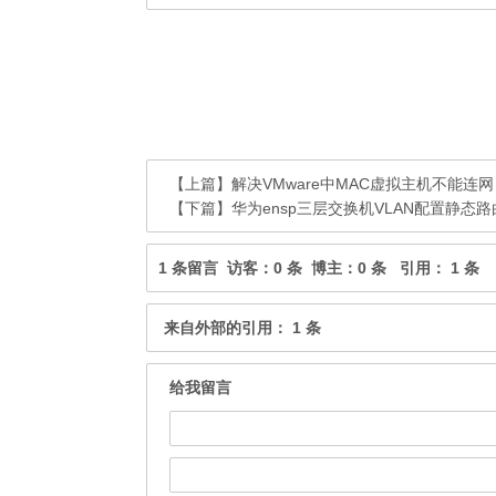
标签：
eNSP中静态路由模拟
eNSP中静态
版权声明：
本站原创文章，由
水中鱼儿
转载请注明：
华为eNSP中静态路由配置
热评文章
【上篇】
解决VMware中MAC虚拟主机不能连网
【下篇】
华为ensp三层交换机VLAN配置静态
1 条留言 访客：0 条 博主：0 条 引用： 1 条