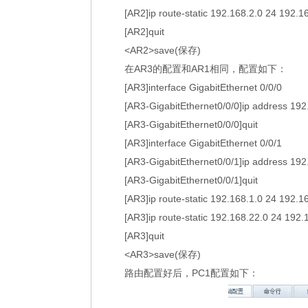
[AR2]ip route-static 192.168.2.0 24 192.1
[AR2]quit
<AR2>save(保存)
在AR3的配置和AR1相同，配置如下：
[AR3]interface GigabitEthernet 0/0/0
[AR3-GigabitEthernet0/0/0]ip address 192
[AR3-GigabitEthernet0/0/0]quit
[AR3]interface GigabitEthernet 0/0/1
[AR3-GigabitEthernet0/0/1]ip address 192
[AR3-GigabitEthernet0/0/1]quit
[AR3]ip route-static 192.168.1.0 24 192.1
[AR3]ip route-static 192.168.22.0 24 192.
[AR3]quit
<AR3>save(保存)
路由配置好后，PC1配置如下：