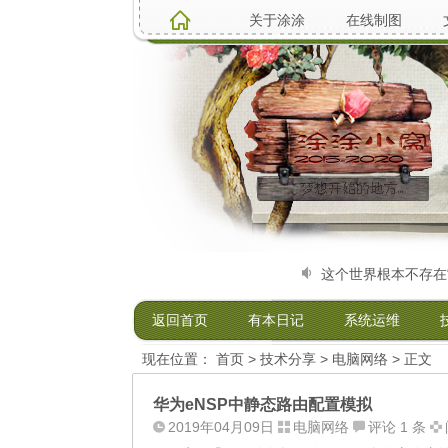
关于涂涂
在线制图
231521）电脑硬件维修升级、系统安装，软...
这个世界根本不存在“不
返回首页
有本日记
系统运维
现在位置：
首页
>
技术分享
>
电脑网络
> 正文
华为eNSP中静态路由配置模拟
2019年04月09日
电脑网络
评论 1 条