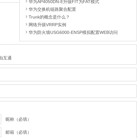
路由配置
发表在
电脑网络
分类下，于2019年04月09日最后更新
模拟 | 涂涂小窝
+复制链接
相关文章
华为AP4050DN-E升级FIT为FAT模式
华为交换机链路聚合配置
Trunk的概念是什么？
网络升级VRRP实例
华为防火墙USG6000-ENSP模拟配置WEB访问
路由互通