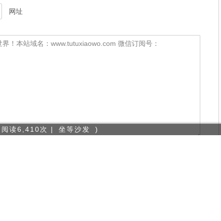
昵称（必填）
邮箱（必填）
网址
读6,410次 |
坐等沙发
)
 阅读9,872次 |
坐等沙发
)
1条评论
)
 |
坐等沙发
)
次 |
坐等沙发
)