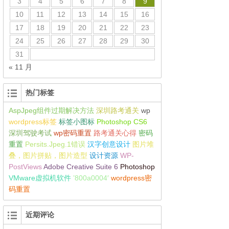
3
4
5
6
7
8
9
10
11
12
13
14
15
16
17
18
19
20
21
22
23
24
25
26
27
28
29
30
31
« 11 月
热门标签
AspJpeg组件过期解决方法
深圳路考通关
wp
wordpress标签
标签小图标
Photoshop CS6
深圳驾驶考试
wp密码重置
路考通关心得
密码
重置
Persits.Jpeg.1错误
汉字创意设计
图片堆
叠，图片拼贴，图片造型
设计资源
WP-
PostViews
Adobe Creative Suite 6
Photoshop
VMware虚拟机软件
’800a0004′
wordpress密
码重置
近期评论