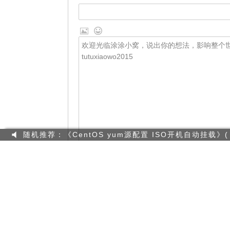
来自外部的引用： 1 条
给我留言
随机推荐：《CentOS yum源配置 ISO开机自动挂载》( 阅
随机推荐：《滴滴出行2017年春招系统岗位笔试真题汇总》(
随机推荐：《Trunk的概念是什么？》( 阅读32,301次 |
随机推荐：《开心老头字体设计打包下载》( 阅读6,755次
随机推荐：《windowsBOOT.ini文件详解》( 阅读6,743