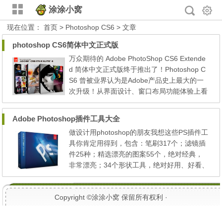
涂涂小窝
现在位置：
首页
> Photoshop CS6 > 文章
photoshop CS6简体中文正式版
万众期待的 Adobe PhotoShop CS6 Extende
d 简体中文正式版终于推出了！Photoshop C
S6 曾被业界认为是Adobe产品史上最大的一
次升级！从界面设计、窗口布局功能体验上看
Photoshop CS6 确实改变了不少！外在上，P
S的图标从原来的3D样式转变成了如今比较流
Adobe Photoshop插件工具大全
行的平面简单风格，而用户界面的主色调也重
做设计用photoshop的朋友我想这些PS插件工
新设计成了深色；内在方面最明 显的便是 Ph
具你肯定用得到，包含：笔刷317个；滤镜插
otoshop CS6为摄影师提供了基本的视频编辑
件25种；精选漂亮的图案55个，绝对经典，
功能，同时在指针、图层、...
非常漂亮；34个形状工具，绝对好用、好看、
抽象可以做非主流； 33种样式，有好看的字
体样式，水晶，火焰超级棒，你们一定都用的
Copyright ©
涂涂小窝
保留所有权利 ·
到！ 下载链接： Adobe.Photoshop_笔刷.rar
图案.rar Photoshop滤镜插件.rar 形状.rar 样
式.rar 看这里：对于笔刷，样式，图案的批量